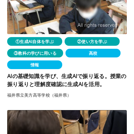
①生成AI自体を学ぶ
②使い方を学ぶ
③教科の学びに用いる
高校
情報
AIの基礎知識を学び、生成AIで振り返る。授業の
振り返りと理解度確認に生成AIを活用。
福井県立美方高等学校（福井県）