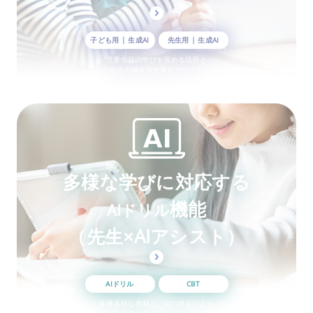
子ども用 | 生成AI
先生用 | 生成AI
児童生徒の学びを深める活用と
先生の働き方改革をサポート
多様な学びに対応する
機能
AIドリル
（先生×AIアシスト）
AIドリル
CBT
多種多様な教材と、AIの伴走により