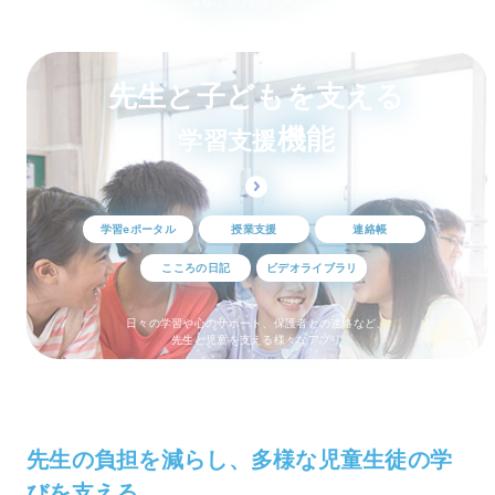
多様な学びをサポート
先生と子どもを支える
機能
学習支援
学習eポータル
授業支援
連絡帳
こころの日記
ビデオライブラリ
日々の学習や心のサポート、保護者との連絡など、
先生と児童を支える様々なアプリ
先生の負担を減らし、多様な児童生徒の学
びを支える