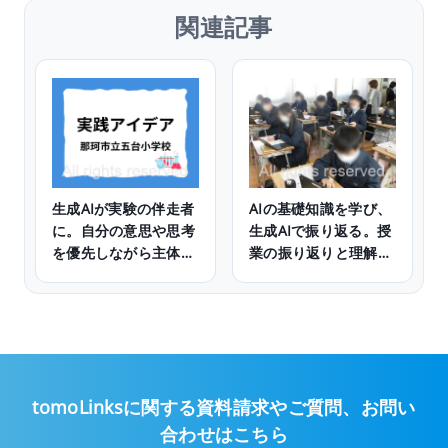
関連記事
生成AIが実験の伴走者
AIの基礎知識を学び、
に。自分の意思や思考
生成AIで振り返る。授
を優先しながら主体的
業の振り返りと理解度
に電磁石の性質を探究
確認に生成AIを活用。
する
tomoLinksに関する資料請求やご質問、
お問い
合わせはこちら