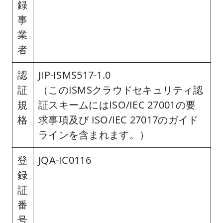
録
事
業
者
認
JIP-ISMS517-1.0
証
（このISMSクラウドセキュリティ認
規
証スキームにはISO/IEC 27001の要
格
求事項及び ISO/IEC 27017のガイド
ラインを含まれます。）
登
JQA-IC0116
録
証
番
号