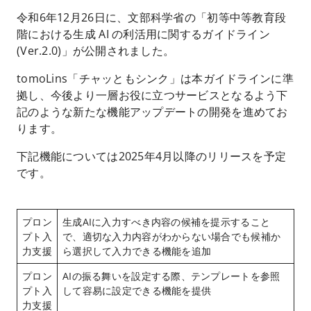
令和6年12月26日に、文部科学省の「初等中等教育段
階における生成 AI の利活用に関するガイドライン
(Ver.2.0)」が公開されました。
tomoLins「チャッともシンク」は本ガイドラインに準
拠し、今後より一層お役に立つサービスとなるよう下
記のような新たな機能アップデートの開発を進めてお
ります。
下記機能については2025年4月以降のリリースを予定
です。
プロン
生成AIに入力すべき内容の候補を提示すること
プト入
で、適切な入力内容がわからない場合でも候補か
力支援
ら選択して入力できる機能を追加
プロン
AIの振る舞いを設定する際、テンプレートを参照
プト入
して容易に設定できる機能を提供
力支援