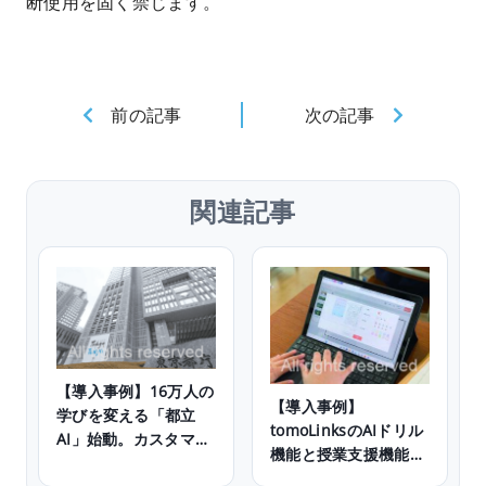
断使用を固く禁じます。
前の記事
次の記事
関連記事
【導入事例】16万人の
【導入事例】
学びを変える「都立
tomoLinksのAIドリル
AI」始動。カスタマイ
機能と授業支援機能
ズ自在の生成AIで、深
で、学びをもっと自分