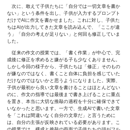
次に、敢えて子供たちに「自分では一切文章を書か
ない」という条件を出し、子供が入力するプロンプト
だけでAIに作文を書かせました。これに対し、子供た
ちはAIが出力してきた文章を読み込んで、「ここが違
う」「自分の考えが足りない」と何回も修正していま
した。
従来の作文の授業では、「書く作業」が中心で、完
成後に修正を求めると嫌がる子も少なくありません。
しかし今回の様子から、子供たちは「修正」そのもの
が嫌なのではなく、書くこと自体に負担を感じていた
だけなのではないかと思うようになりました。実際、
子供が最初から良い文章を書けることはほとんどない
のに、作文の指導では最後まで書き上げることに重点
を置き、本当に大切な推敲の過程を十分に確保できて
いなかったと思います。一方で、生成AIで書いた文章
を「これは間違いなく自分の文章だ」と言うために
は、自分の主張が反映されている必要があります。こ
の授業では、構成と推敲の両面で子供たちの頭がフル