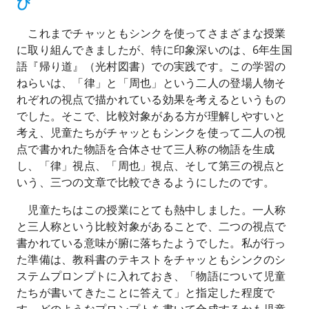
び
これまでチャッともシンクを使ってさまざまな授業
に取り組んできましたが、特に印象深いのは、6年生国
語『帰り道』（光村図書）での実践です。この学習の
ねらいは、「律」と「周也」という二人の登場人物そ
れぞれの視点で描かれている効果を考えるというもの
でした。そこで、比較対象がある方が理解しやすいと
考え、児童たちがチャッともシンクを使って二人の視
点で書かれた物語を合体させて三人称の物語を生成
し、「律」視点、「周也」視点、そして第三の視点と
いう、三つの文章で比較できるようにしたのです。
児童たちはこの授業にとても熱中しました。一人称
と三人称という比較対象があることで、二つの視点で
書かれている意味が腑に落ちたようでした。私が行っ
た準備は、教科書のテキストをチャッともシンクのシ
ステムプロンプトに入れておき、「物語について児童
たちが書いてきたことに答えて」と指定した程度で