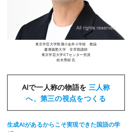
東京学芸大学附属小金井小学校 教諭
慶應義塾大学 非常勤講師
東京学芸大学ICTセンター所員
鈴木秀樹 氏
AIで一人称の物語を
三人称
へ、第三の視点をつくる
生成AIがあるからこそ実現できた国語の学